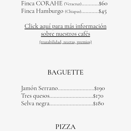
Finca CORAHE
..
.
.........$60
(Veracruz)
Finca Hamburgo
............$45
(Chiapas)
Click aquí para más información
sobre nuestros cafés
(trazabilidad, recetas, premios)
BAGUETTE
Jamón Serrano.........................$190
Tres quesos..............................$170
Selva negra..............................$180
PIZZA