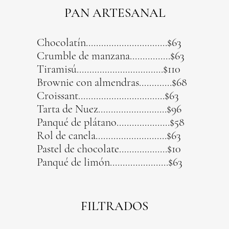
PAN ARTESANAL
Chocolatín................................$63
Crumble de manzana................$63
Tiramisú..................................$110
Brownie con almendras.............$68
Croissant..................................$63
Tarta de Nuez...........................$96
Panqué de plátano.....................$58
Rol de canela............................$63
Pastel de chocolate...................$10
Panqué de limón.......................$63
FILTRADOS