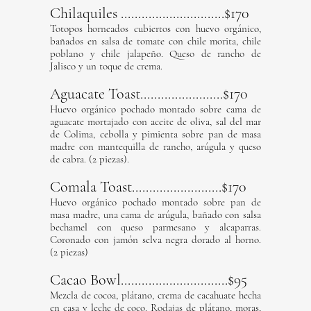
Chilaquiles ..............................$170
Totopos horneados cubiertos con huevo orgánico,
bañados en salsa de tomate con chile morita, chile
poblano y chile jalapeño. Queso de rancho de
Jalisco y un toque de crema.
Aguacate Toast........................$170
Huevo orgánico pochado montado sobre cama de
aguacate mortajado con aceite de oliva, sal del mar
de Colima, cebolla y pimienta sobre pan de masa
madre con mantequilla de rancho, arúgula y queso
de cabra. (2 piezas).
Comala Toast..........................$170
Huevo orgánico pochado montado sobre pan de
masa madre, una cama de arúgula, bañado con salsa
bechamel con queso parmesano y alcaparras.
Coronado con jamón selva negra dorado al horno.
(2 piezas)
Cacao Bowl...............................$95
Mezcla de cocoa, plátano, crema de cacahuate hecha
en casa y leche de coco. Rodajas de plátano, moras,