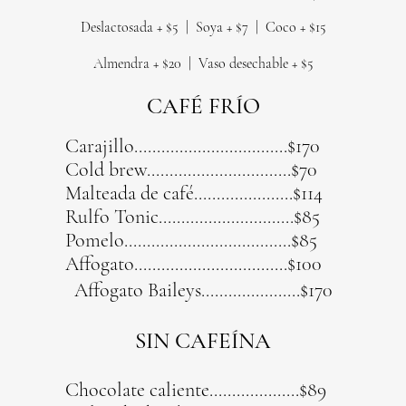
Deslactosada + $5 |
Soya + $7 |
Coco + $15
Almendra + $20 | Vaso desechable + $5
CAFÉ FRÍO
Carajillo..................................$170
Cold brew................................$70
Malteada de café......................$114
Rulfo Tonic..............................$85
Pomelo.....................................$85
Affogato..................................$100
Affogato Baileys......................$170
SIN CAFEÍNA
Chocolate caliente....................$89