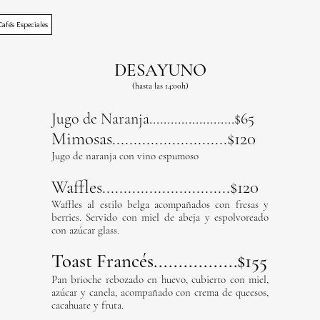
Cafés Especiales
DESAYUNO
(hasta las 14:00h)
Jugo de Naranja........................$65
Mimosas...........................$12
0
Jugo de naranja con vino espumoso
Waffles..............................$12
0
Waffles al estilo belga acompañados con fresas y
berries. Servido con miel de abeja y espolvoreado
con azúcar glass.
Toast Francés.................$15
5
Pan brioche rebozado en huevo, cubierto con miel,
azúcar y canela, acompañado con crema de queesos,
cacahuate y fruta.