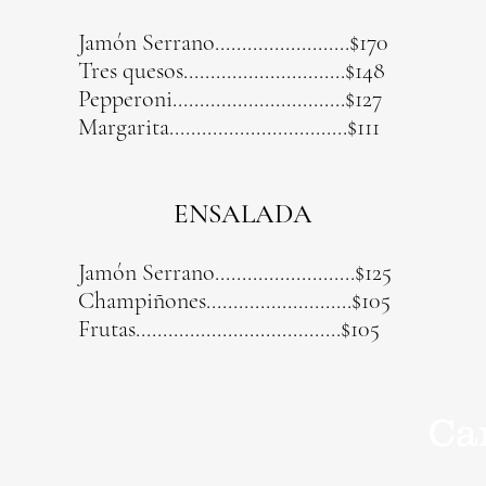
Jamón Serrano.........................$170
Tres quesos..............................$148
Pepperoni................................$127
Margarita.................................$111
ENSALADA
Jamón Serrano..........................$125
Champiñones...........................$105
Frutas......................................$105
Ca