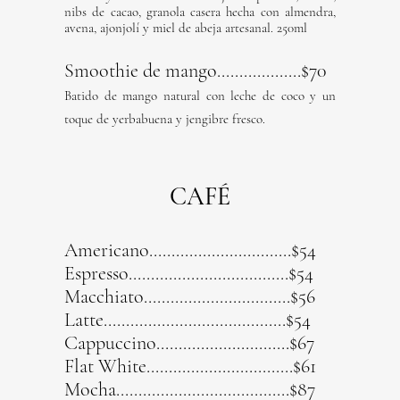
nibs de cacao, granola casera hecha con almendra,
avena, ajonjolí y miel de abeja artesanal. 250ml
Smoothie de mango...................$70
Batido de mango natural con leche de coco y un
toque de yerbabuena y jengibre fresco.
CAFÉ
Americano................................$54
Espresso....................................$54
Macchiato.................................$56
Latte.........................................$54
Cappuccino..............................$67
Flat White.................................$61
Mocha.......................................$87