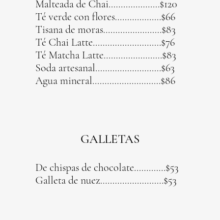
Malteada de Chai.....................$120
Té verde con flores...................$66
Tisana de moras........................$83
Té Chai Latte............................$76
Té Matcha Latte........................$83
Soda artesanal...........................$63
Agua mineral............................$86
GALLETAS
De chispas de chocolate.............$53
Galleta de nuez..........................$53